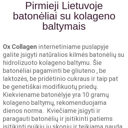
Pirmieji Lietuvoje
batonėliai su kolageno
baltymais
Ox Collagen
internetiniame puslapyje
galite įsigyti natūralios kilmės batonėlių su
hidrolizuoto kolageno baltymu. Šie
batonėliai pagaminti be gliuteno , be
laktozės, be pridėtinio cukraus ir taip pat
be genetiškai modifikuotų priedų.
Kiekviename batonėlyje yra 10 gramų
kolageno baltymų, rekomenduojama
dienos norma. Kviečiame įsigyti ir
paragauti batonėlių ir įsitikinti patiems
įsitikinti puikiu jų skoniu ir teikiama nauda.