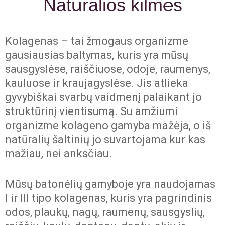
Natūralios kilmės
Kolagenas – tai žmogaus organizme
gausiausias baltymas, kuris yra mūsų
sausgyslėse, raiščiuose, odoje, raumenys,
kauluose ir kraujagyslėse. Jis atlieka
gyvybiškai svarbų vaidmenį palaikant jo
struktūrinį vientisumą. Su amžiumi
organizme kolageno gamyba mažėja, o iš
natūralių šaltinių jo suvartojama kur kas
mažiau, nei anksčiau.
Mūsų batonėlių gamyboje yra naudojamas
I ir III tipo kolagenas, kuris yra pagrindinis
odos, plaukų, nagų, raumenų, sausgyslių,