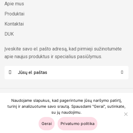
Apie mus
Produktai
Kontaktai
DUK
Įveskite savo el. pašto adresą, kad pirmieji sužinotumėte
apie naujus produktus ir specialius pasiūlymus.
E
E
l
l
.
.
p
p
Naudojame slapukus, kad pagerintume jūsų naršymo patirtį,
a
a
turinį ir analizuotume savo srautą. Spausdami "Gerai", sutinkate,
š
š
su jų naudojimu.
© OX COLLAGEN 2025
t
t
Gerai
Privatumo politika
a
a