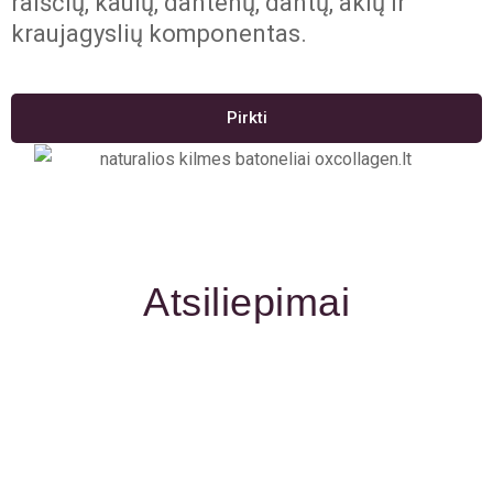
raiščių, kaulų, dantenų, dantų, akių ir
kraujagyslių komponentas.
Pirkti
Atsiliepimai