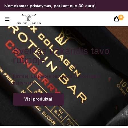
Nemokamas pristatymas, perkant nuo 30 eurų!
0
Sveikas užkandis tavo
rutinoje
Pirmieji Lietuvoje batonėliai su kolageno
baltymais
Visi produktai