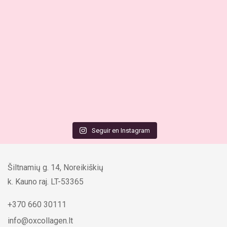
Seguir en Instagram
Šiltnamių g. 14, Noreikiškių
k. Kauno raj. LT-53365
+370 660 30111
info@oxcollagen.lt