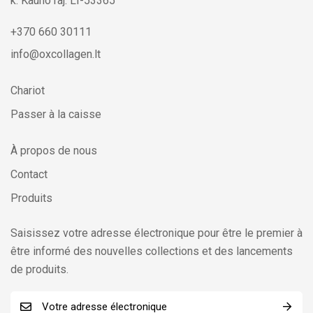
k. Kauno raj. LT-53365
+370 660 30111
info@oxcollagen.lt
Chariot
Passer à la caisse
À propos de nous
Contact
Produits
Saisissez votre adresse électronique pour être le premier à
être informé des nouvelles collections et des lancements
de produits.
C
C