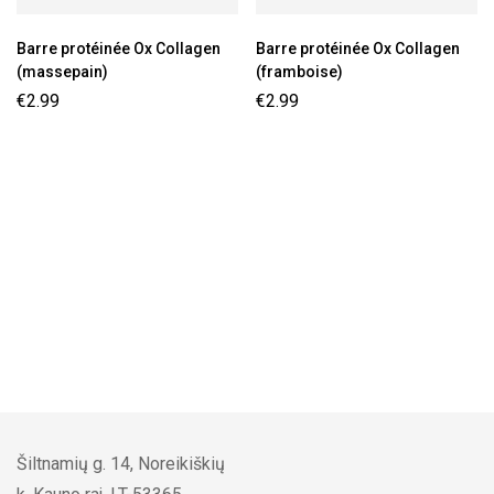
Barre protéinée Ox Collagen
Barre protéinée Ox Collagen
(massepain)
(framboise)
€
2.99
€
2.99
Šiltnamių g. 14, Noreikiškių