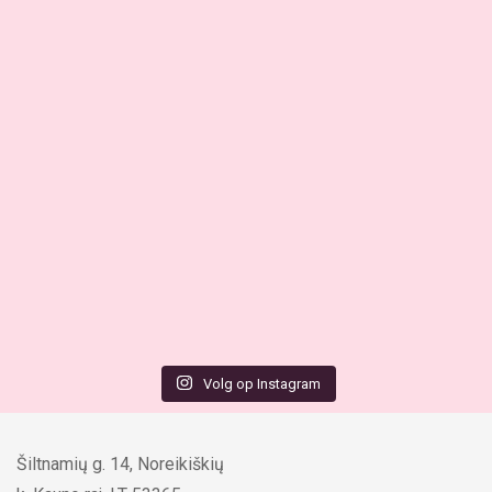
Volg op Instagram
Šiltnamių g. 14, Noreikiškių