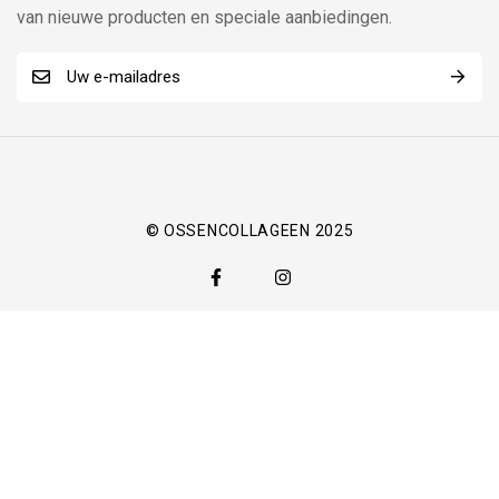
van nieuwe producten en speciale aanbiedingen.
E
M
-
a
m
i
a
l
i
E
l
-
© OSSENCOLLAGEEN 2025
*
m
a
i
l
.