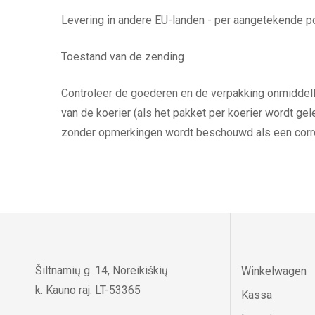
Levering in andere EU-landen - per aangetekende po
Toestand van de zending
Controleer de goederen en de verpakking onmiddellij
van de koerier (als het pakket per koerier wordt ge
zonder opmerkingen wordt beschouwd als een correc
Šiltnamių g. 14, Noreikiškių
Winkelwagen
k. Kauno raj. LT-53365
Kassa