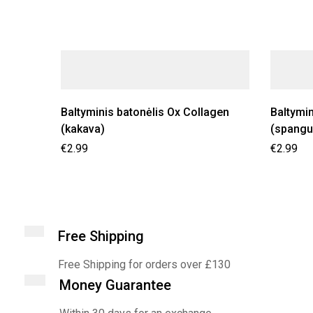
Baltyminis batonėlis Ox Collagen
Baltymin
(kakava)
(spangu
€
2.99
€
2.99
Free Shipping
Free Shipping for orders over £130
Money Guarantee