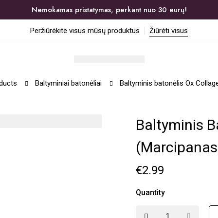
Nemokamas pristatymas, perkant nuo 30 eurų!
Peržiūrėkite visus mūsų produktus
Žiūrėti visus
ducts
Baltyminiai batonėliai
Baltyminis batonėlis Ox Colla
Baltyminis B
(marcipanas
€
2.99
Quantity