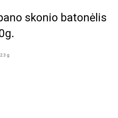
pano skonio batonėlis
0g.
2.3 g.