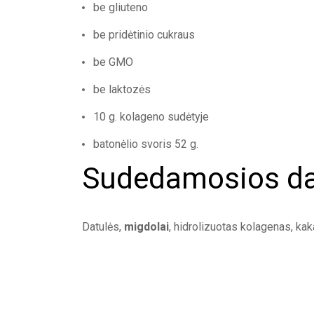
be gliuteno
be pridėtinio cukraus
be GMO
be laktozės
10 g. kolageno sudėtyje
batonėlio svoris 52 g.
Sudedamosios da
Datulės,
migdolai
, hidrolizuotas kolagenas, kak