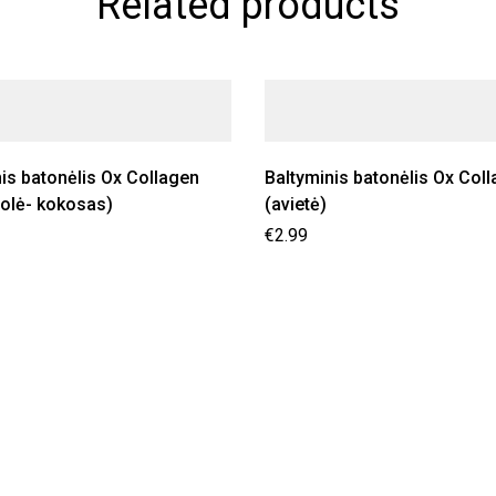
Related products
is batonėlis Ox Collagen
Baltyminis batonėlis Ox Col
olė- kokosas)
(avietė)
€
2.99