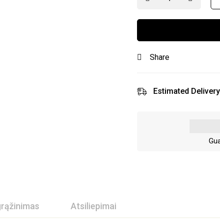
Share
Estimated Delivery
Gua
grąžinimas
Atsiliepimai