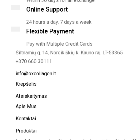
Within 30 days for an exchange.
Online Support
24 hours a day, 7 days a week
Flexible Payment
Pay with Multiple Credit Cards
Šiltnamių g. 14, Noreikiškių k. Kauno raj. LT-53365
+370 660 30111
info@oxcollagen.lt
Krepšelis
Atsiskaitymas
Apie Mus
Kontaktai
Produktai