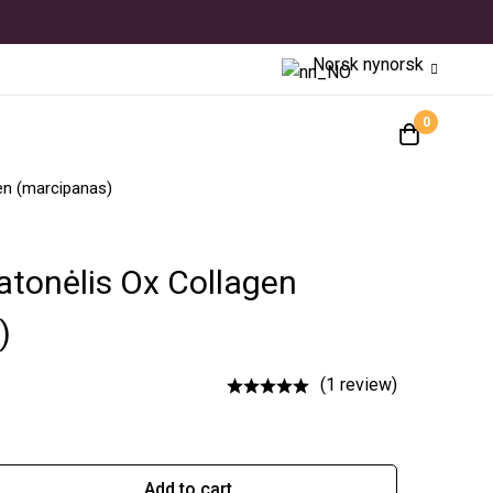
Norsk nynorsk
0
gen (marcipanas)
atonėlis Ox Collagen
)
(1 review)
Add to cart