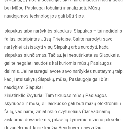
bei Mūsų Paslaugai tobulinti ir analizuoti. Mūsų
naudojamos technologijos gali būti šios:
slapukus arba naršyklės slapukus. Slapukas – tai nedidelis
failas, patalpintas Jūsų Prietaise. Galite nurodyti savo
naršyklei atsisakyti visų Slapukų arba nurodyti, kada
slapukas siunčiamas. Tačiau, jei nesutinkate su Slapukais,
galite negalėti naudotis kai kuriomis mūsų Paslaugos
dalimis. Jei nesureguliavote savo naršyklės nustatymų taip,
kad ji atsisakytų Slapukų, mūsų Paslaugoje gali būti
naudojami Slapukai.
žiniatinklio švyturiai. Tam tikruose mūsų Paslaugos
skyriuose ir mūsų el. laiškuose gali būti mažų elektroninių
failų, vadinamų žiniatinklio švyturėliais (dar vadinamų
aiškiomis dovanėlėmis, pikselių žymėmis ir vieno pikselio
dovanėlėmis), kurie leidžia Bendrovei, pavyzdžiui,