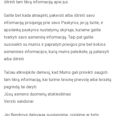
ištrinti tam tikrą informaciją apie jus.
Galite bet kada atnaujinti, pakeisti arba ištrinti savo
informaciją prisijungę prie savo Paskyros, jei ją turite, ir
apsilankę paskyros nustatymų skyriuje, kuriame galite
tvarkyti savo asmeninę informaciją. Taip pat galite
susisiekti su mumis ir paprašyti prieigos prie bet kokios
asmeninės informacijos, kurią mums pateikėte, ją pataisyti
arba ištrinti.
Tačiau atkreipkite dėmesį, kad Mums gali prireikti saugoti
tam tikrą informaciją, kai turime teisinę prievolę arba teisėtą
pagrindą tai daryti.
Jūsų asmens duomenų atskleidimas
Verslo sandoriai
Jei Bendrovė dalyvauja susijungime, įsigijime ar turto