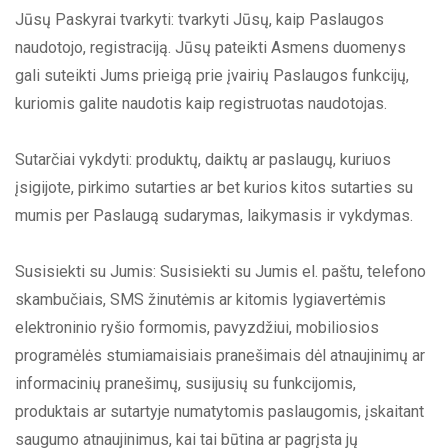
Jūsų Paskyrai tvarkyti: tvarkyti Jūsų, kaip Paslaugos
naudotojo, registraciją. Jūsų pateikti Asmens duomenys
gali suteikti Jums prieigą prie įvairių Paslaugos funkcijų,
kuriomis galite naudotis kaip registruotas naudotojas.
Sutarčiai vykdyti: produktų, daiktų ar paslaugų, kuriuos
įsigijote, pirkimo sutarties ar bet kurios kitos sutarties su
mumis per Paslaugą sudarymas, laikymasis ir vykdymas.
Susisiekti su Jumis: Susisiekti su Jumis el. paštu, telefono
skambučiais, SMS žinutėmis ar kitomis lygiavertėmis
elektroninio ryšio formomis, pavyzdžiui, mobiliosios
programėlės stumiamaisiais pranešimais dėl atnaujinimų ar
informacinių pranešimų, susijusių su funkcijomis,
produktais ar sutartyje numatytomis paslaugomis, įskaitant
saugumo atnaujinimus, kai tai būtina ar pagrįsta jų