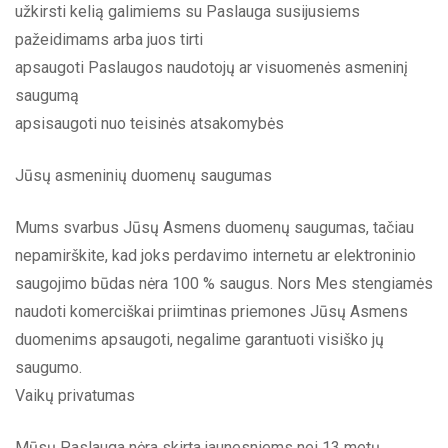
užkirsti kelią galimiems su Paslauga susijusiems
pažeidimams arba juos tirti
apsaugoti Paslaugos naudotojų ar visuomenės asmeninį
saugumą
apsisaugoti nuo teisinės atsakomybės
Jūsų asmeninių duomenų saugumas
Mums svarbus Jūsų Asmens duomenų saugumas, tačiau
nepamirškite, kad joks perdavimo internetu ar elektroninio
saugojimo būdas nėra 100 % saugus. Nors Mes stengiamės
naudoti komerciškai priimtinas priemones Jūsų Asmens
duomenims apsaugoti, negalime garantuoti visiško jų
saugumo.
Vaikų privatumas
Mūsų Paslauga nėra skirta jaunesniems nei 13 metų