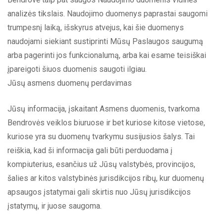
analizės tikslais. Naudojimo duomenys paprastai saugomi
trumpesnį laiką, išskyrus atvejus, kai šie duomenys
naudojami siekiant sustiprinti Mūsų Paslaugos saugumą
arba pagerinti jos funkcionalumą, arba kai esame teisiškai
įpareigoti šiuos duomenis saugoti ilgiau.
Jūsų asmens duomenų perdavimas
Jūsų informacija, įskaitant Asmens duomenis, tvarkoma
Bendrovės veiklos biuruose ir bet kuriose kitose vietose,
kuriose yra su duomenų tvarkymu susijusios šalys. Tai
reiškia, kad ši informacija gali būti perduodama į
kompiuterius, esančius už Jūsų valstybės, provincijos,
šalies ar kitos valstybinės jurisdikcijos ribų, kur duomenų
apsaugos įstatymai gali skirtis nuo Jūsų jurisdikcijos
įstatymų, ir juose saugoma.