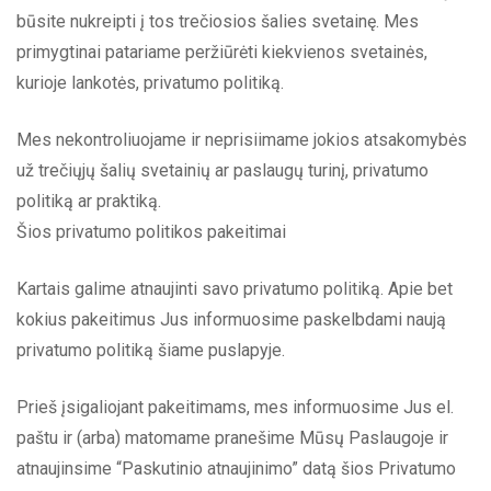
būsite nukreipti į tos trečiosios šalies svetainę. Mes
primygtinai patariame peržiūrėti kiekvienos svetainės,
kurioje lankotės, privatumo politiką.
Mes nekontroliuojame ir neprisiimame jokios atsakomybės
už trečiųjų šalių svetainių ar paslaugų turinį, privatumo
politiką ar praktiką.
Šios privatumo politikos pakeitimai
Kartais galime atnaujinti savo privatumo politiką. Apie bet
kokius pakeitimus Jus informuosime paskelbdami naują
privatumo politiką šiame puslapyje.
Prieš įsigaliojant pakeitimams, mes informuosime Jus el.
paštu ir (arba) matomame pranešime Mūsų Paslaugoje ir
atnaujinsime “Paskutinio atnaujinimo” datą šios Privatumo