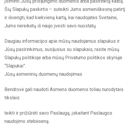
įsiminti Jūsų prisijungimo duomenis arba pasirinktą kalbą.
Šių Slapukų paskirtis – suteikti Jums asmeniškesnę patirtį
ir išvengti, kad kiekvieną kartą, kai naudojatės Svetaine,
Jums nereikėtų iš naujo įvesti savo nuostatų.
Daugiau informacijos apie mūsų naudojamus slapukus ir
Jūsų pasirinkimus, susijusius su slapukais, rasite mūsų
Slapukų politikoje arba mūsų Privatumo politikos skyriuje
“Slapukai”.
Jūsų asmeninių duomenų naudojimas
Bendrovė gali naudoti Asmens duomenis toliau nurodytais
tikslais:
teikti ir prižiūrėti savo Paslaugą, įskaitant Paslaugos
naudojimo stebėseną.