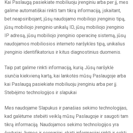
Kai Paslaugą pasiekiate mobiliuoju įrenginiu arba per jį, mes
galime automatiškai rinkti tam tikrą informaciją, įskaitant,
bet neapsiribojant, jūsų naudojamo mobiliojo įrenginio tipą,
jūsų mobiliojo įrenginio unikalų ID, jūsų mobiliojo įrenginio
IP adresą, jūsų mobiliojo įrenginio operacinę sistemą, jūsų
naudojamos mobiliosios interneto naršyklės tipą, unikalius
įrenginio identifikatorius ir kitus diagnostinius duomenis.
Taip pat galime rinkti informaciją, kurią Jūsų naršyklė
siunčia kiekvieną kartą, kai lankotės mūsų Paslaugoje arba
kai Paslaugą pasiekiate mobiliuoju įrenginiu arba per jį.
Stebėjimo technologijos ir slapukai
Mes naudojame Slapukus ir panašias sekimo technologijas,
kad galėtume stebėti veiklą mūsų Paslaugoje ir saugoti tam
tikrą informaciją. Naudojamos sekimo technologijos yra
švyturiai, žymos ir scenarijai, skirti informacijai rinkti ir sekti