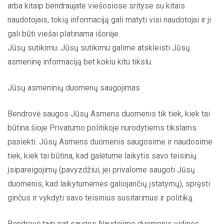
arba kitaip bendraujate viešosiose srityse su kitais
naudotojais, tokią informaciją gali matyti visi naudotojai ir ji
gali būti viešai platinama išorėje.
Jūsų sutikimu: Jūsų sutikimu galime atskleisti Jūsų
asmeninę informaciją bet kokiu kitu tikslu.
Jūsų asmeninių duomenų saugojimas
Bendrovė saugos Jūsų Asmens duomenis tik tiek, kiek tai
būtina šioje Privatumo politikoje nurodytiems tikslams
pasiekti. Jūsų Asmens duomenis saugosime ir naudosime
tiek, kiek tai būtina, kad galėtume laikytis savo teisinių
įsipareigojimų (pavyzdžiui, jei privalome saugoti Jūsų
duomenis, kad laikytumėmės galiojančių įstatymų), spręsti
ginčus ir vykdyti savo teisinius susitarimus ir politiką.
Bendrovė taip pat saugos Naudojimo duomenis vidinės