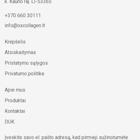
k. Kauno raj. LT-53365
+370 660 30111
info@oxcollagen.lt
Krepšelis
Atsiskaitymas
Pristatymo sąlygos
Privatumo politika
Apie mus
Produktai
Kontaktai
DUK
Įveskite savo el. pašto adresą, kad pirmieji sužinotumėte