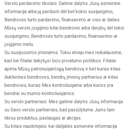
Verslo perdavimo tikslais: Galime dalytis Jūsų asmenine
informacija arba ją perduoti dėl bet kokio susijungimo,
Bendrovės turto pardavimo, finansavimo ar viso ar dalies
Mūsų verslo įsigijimo kitai bendrovei arba derybų dėl tokio
susijungimo, Bendrovės turto pardavimo, finansavimo ar
įsigijimo metu.
Su susijusiomis įmonėmis: Tokiu atveju mes reikalausime,
kad šie filialai laikytųsi šios privatumo politikos. Filialai
apima Mūsų patronuojančiąją bendrovę ir bet kurias kitas
dukterines bendroves, bendrų įmonių partnerius ar kitas
bendroves, kurias Mes kontroliuojame arba kurios yra
bendrai su mumis kontroliuojamos.
Su verslo partneriais: Mes galime dalytis Jūsų informacija
su Savo verslo partneriais, kad pasiūlytume Jums tam
tikrus produktus, paslaugas ar akcijas.
Su kitais naudotojais: kai dalijatės asmenine informacija