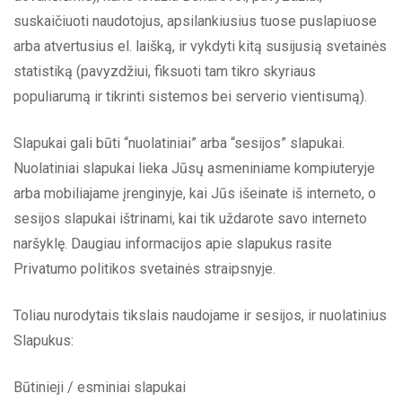
suskaičiuoti naudotojus, apsilankiusius tuose puslapiuose
arba atvertusius el. laišką, ir vykdyti kitą susijusią svetainės
statistiką (pavyzdžiui, fiksuoti tam tikro skyriaus
populiarumą ir tikrinti sistemos bei serverio vientisumą).
Slapukai gali būti “nuolatiniai” arba “sesijos” slapukai.
Nuolatiniai slapukai lieka Jūsų asmeniniame kompiuteryje
arba mobiliajame įrenginyje, kai Jūs išeinate iš interneto, o
sesijos slapukai ištrinami, kai tik uždarote savo interneto
naršyklę. Daugiau informacijos apie slapukus rasite
Privatumo politikos svetainės straipsnyje.
Toliau nurodytais tikslais naudojame ir sesijos, ir nuolatinius
Slapukus:
Būtinieji / esminiai slapukai