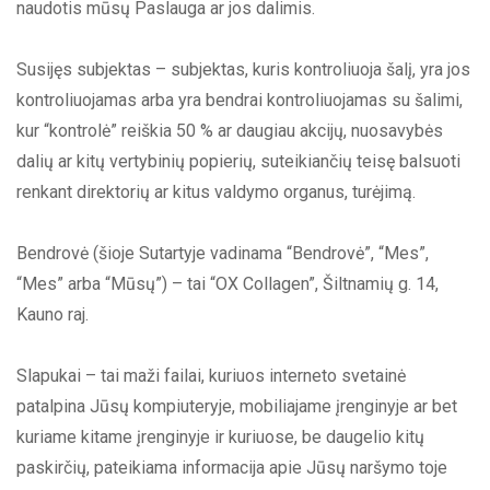
naudotis mūsų Paslauga ar jos dalimis.
Susijęs subjektas – subjektas, kuris kontroliuoja šalį, yra jos
kontroliuojamas arba yra bendrai kontroliuojamas su šalimi,
kur “kontrolė” reiškia 50 % ar daugiau akcijų, nuosavybės
dalių ar kitų vertybinių popierių, suteikiančių teisę balsuoti
renkant direktorių ar kitus valdymo organus, turėjimą.
Bendrovė (šioje Sutartyje vadinama “Bendrovė”, “Mes”,
“Mes” arba “Mūsų”) – tai “OX Collagen”, Šiltnamių g. 14,
Kauno raj.
Slapukai – tai maži failai, kuriuos interneto svetainė
patalpina Jūsų kompiuteryje, mobiliajame įrenginyje ar bet
kuriame kitame įrenginyje ir kuriuose, be daugelio kitų
paskirčių, pateikiama informacija apie Jūsų naršymo toje