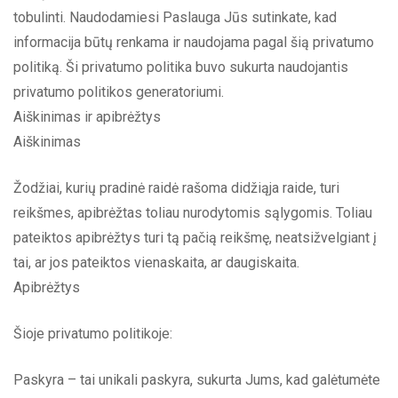
tobulinti. Naudodamiesi Paslauga Jūs sutinkate, kad
informacija būtų renkama ir naudojama pagal šią privatumo
politiką. Ši privatumo politika buvo sukurta naudojantis
privatumo politikos generatoriumi.
Aiškinimas ir apibrėžtys
Aiškinimas
Žodžiai, kurių pradinė raidė rašoma didžiąja raide, turi
reikšmes, apibrėžtas toliau nurodytomis sąlygomis. Toliau
pateiktos apibrėžtys turi tą pačią reikšmę, neatsižvelgiant į
tai, ar jos pateiktos vienaskaita, ar daugiskaita.
Apibrėžtys
Šioje privatumo politikoje:
Paskyra – tai unikali paskyra, sukurta Jums, kad galėtumėte