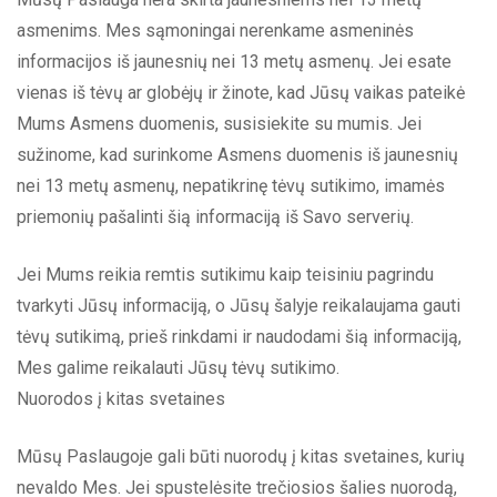
asmenims. Mes sąmoningai nerenkame asmeninės
informacijos iš jaunesnių nei 13 metų asmenų. Jei esate
vienas iš tėvų ar globėjų ir žinote, kad Jūsų vaikas pateikė
Mums Asmens duomenis, susisiekite su mumis. Jei
sužinome, kad surinkome Asmens duomenis iš jaunesnių
nei 13 metų asmenų, nepatikrinę tėvų sutikimo, imamės
priemonių pašalinti šią informaciją iš Savo serverių.
Jei Mums reikia remtis sutikimu kaip teisiniu pagrindu
tvarkyti Jūsų informaciją, o Jūsų šalyje reikalaujama gauti
tėvų sutikimą, prieš rinkdami ir naudodami šią informaciją,
Mes galime reikalauti Jūsų tėvų sutikimo.
Nuorodos į kitas svetaines
Mūsų Paslaugoje gali būti nuorodų į kitas svetaines, kurių
nevaldo Mes. Jei spustelėsite trečiosios šalies nuorodą,