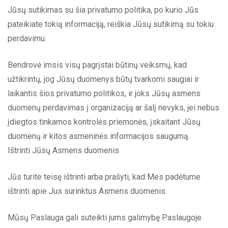
Jūsų sutikimas su šia privatumo politika, po kurio Jūs
pateikiate tokią informaciją, reiškia Jūsų sutikimą su tokiu
perdavimu.
Bendrovė imsis visų pagrįstai būtinų veiksmų, kad
užtikrintų, jog Jūsų duomenys būtų tvarkomi saugiai ir
laikantis šios privatumo politikos, ir joks Jūsų asmens
duomenų perdavimas į organizaciją ar šalį nevyks, jei nebus
įdiegtos tinkamos kontrolės priemonės, įskaitant Jūsų
duomenų ir kitos asmeninės informacijos saugumą.
Ištrinti Jūsų Asmens duomenis
Jūs turite teisę ištrinti arba prašyti, kad Mes padėtume
ištrinti apie Jus surinktus Asmens duomenis.
Mūsų Paslauga gali suteikti jums galimybę Paslaugoje