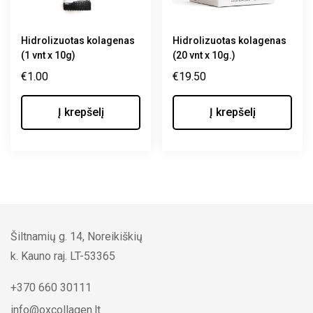
Hidrolizuotas kolagenas
Hidrolizuotas kolagenas
(1 vnt x 10g)
(20 vnt x 10g.)
€
1.00
€
19.50
Į krepšelį
Į krepšelį
Šiltnamių g. 14, Noreikiškių
k. Kauno raj. LT-53365
+370 660 30111
info@oxcollagen.lt