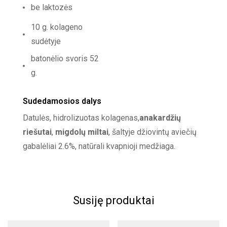
be laktozės
10 g. kolageno
sudėtyje
batonėlio svoris 52
g.
Sudedamosios dalys
Datulės, hidrolizuotas kolagenas,
anakardžių
riešutai
,
migdolų miltai
, šaltyje džiovintų aviečių
gabalėliai 2.6%, natūrali kvapnioji medžiaga.
Susiję produktai