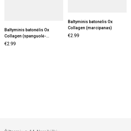
Baltyminis batonėlis Ox
Collagen (marcipanas)
Baltyminis batonėlis Ox
€
2.99
Collagen (spanguolė-
kokosas)
€
2.99