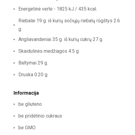
Energetinė vertė - 1825 kJ / 435 kcal.
Riebalai 19 g. iš kurių sočiųjų riebalų rūgštys 2.6
g.
Angliavandeniai 35 g. iš kurių cukrų 27 g.
Skaidulinės medžiagos 4.5 g.
Baltymai 29 g.
Druska 0.20 g.
Informacija
be gliuteno
be pridėtinio cukraus
be GMO