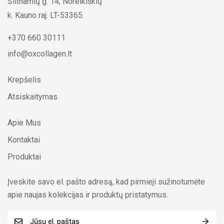
Šiltnamių g. 14, Noreikiškių
k. Kauno raj. LT-53365
+370 660 30111
info@oxcollagen.lt
Krepšelis
Atsiskaitymas
Apie Mus
Kontaktai
Produktai
Įveskite savo el. pašto adresą, kad pirmieji sužinotumėte
apie naujas kolekcijas ir produktų pristatymus.
E
E