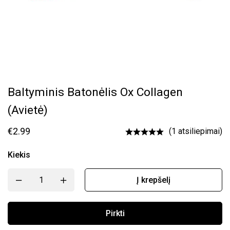
Baltyminis Batonėlis Ox Collagen
(avietė)
€
2.99
(1 atsiliepimai)
Kiekis
Į krepšelį
Pirkti