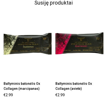
Susiję produktai
Baltyminis batonėlis Ox
Baltyminis batonėlis Ox
Collagen (marcipanas)
Collagen (avietė)
€
2.99
€
2.99