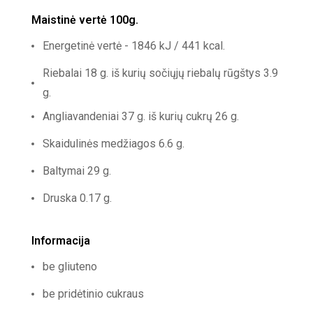
Maistinė vertė 100g.
Energetinė vertė - 1846 kJ / 441 kcal.
Riebalai 18 g. iš kurių sočiųjų riebalų rūgštys 3.9
g.
Angliavandeniai 37 g. iš kurių cukrų 26 g.
Skaidulinės medžiagos 6.6 g.
Baltymai 29 g.
Druska 0.17 g.
Informacija
be gliuteno
be pridėtinio cukraus