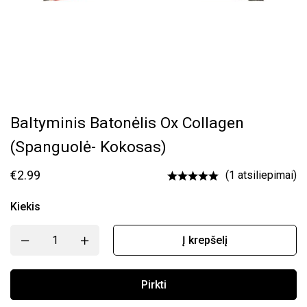
Baltyminis Batonėlis Ox Collagen
(spanguolė- Kokosas)
€
2.99
(1 atsiliepimai)
Kiekis
Į krepšelį
Pirkti