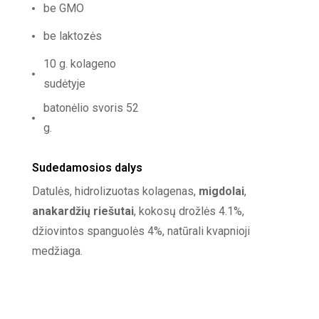
be GMO
be laktozės
10 g. kolageno
sudėtyje
batonėlio svoris 52
g.
Sudedamosios dalys
Datulės, hidrolizuotas kolagenas,
migdolai
,
anakardžių riešutai
, kokosų drožlės 4.1%,
džiovintos spanguolės 4%, natūrali kvapnioji
medžiaga.