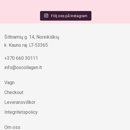
Följ oss på Instagram
Šiltnamių g. 14, Noreikiškių
k. Kauno raj. LT-53365
+370 660 30111
info@oxcollagen.lt
Vagn
Checkout
Leveransvillkor
Integritetspolicy
Om oss