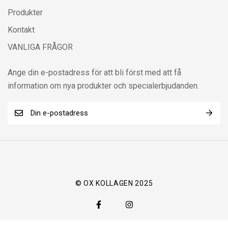
Produkter
Kontakt
VANLIGA FRÅGOR
Ange din e-postadress för att bli först med att få
information om nya produkter och specialerbjudanden.
E
E
-
-
p
p
o
o
s
s
t
t
© OX KOLLAGEN 2025
*