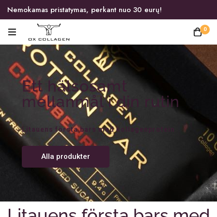
Nemokamas pristatymas, perkant nuo 30 eurų!
0
Ett hälsosamt
mellanmål i din rutin
Litauens första bars med kollagenprotein
Alla produkter
Litauens första bars med