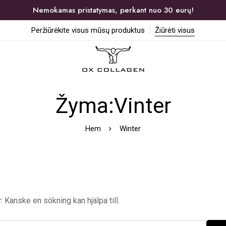
Nemokamas pristatymas, perkant nuo 30 eurų!
Peržiūrėkite visus mūsų produktus
Žiūrėti visus
Žyma:Vinter
Hem
Winter
. Kanske en sökning kan hjälpa till.